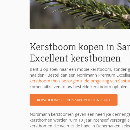
Kerstboom kopen in Sa
Excellent kerstbomen
Bent u op zoek naar een mooie kerstboom, zonder ge
naalden? Bestel dan een Nordmann Premium Excellen
kerstboom thuis bezorgen in de omgeving van Sant
komen uitkiezen of uw bestelde kerstboom ophalen.
KERSTBOOM KOPEN IN SANTPOORT-NOORD
Nordmann kerstbomen geven een heerlijke dennengeur 
kerstbomen worden ruim 10 jaar intensief verzorgd e
kerstbomen die we met de hand in Denemarken sel