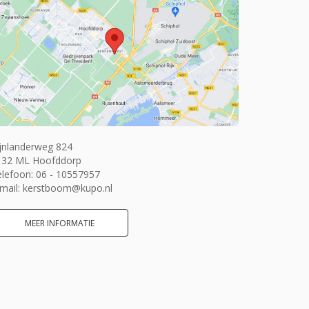
jnlanderweg 824
132 ML Hoofddorp
elefoon:
06 - 10557957
mail:
kerstboom@kupo.nl
MEER INFORMATIE