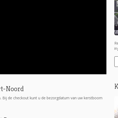
Re
in
K
rt-Noord
n. Bij de checkout kunt u de bezorgdatum van uw kerstboom