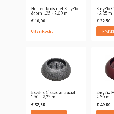
Houten kruis met EasyFix
EasyFix C
doorn 1,25 - 2,00 m
- 2,25 m
€ 10,00
€ 32,50
Uitverkocht
IN WIN
EasyFix Classic antraciet
EasyFix M
1,50 - 2,25 m
2,50 m
€ 32,50
€ 49,00