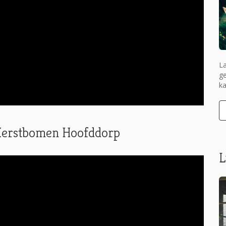
La
ge
ka
j Kerstbomen Hoofddorp
L