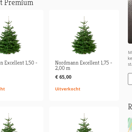
nt Premium
M
ke
 Excellent 1,50 -
Nordmann Excellent 1,75 -
s
2,00 m
€ 65,00
cht
Uitverkocht
R