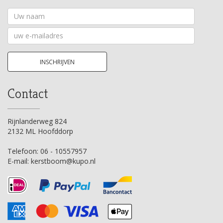
Uw
naam
Uw
e-
mailadres
INSCHRIJVEN
Contact
Rijnlanderweg 824
2132 ML Hoofddorp
Telefoon:
06 - 10557957
E-mail:
kerstboom@kupo.nl