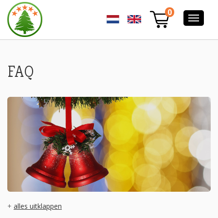
VEELGESTELDE
0
VRAGEN
OVER
NORDMANN
EXCELLENT
KERSTBOMEN
IN
FAQ
HOOFDDORP
+
alles uitklappen