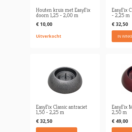
Houten kruis met EasyFix
EasyFix C
doorn 1,25 - 2,00 m
- 2,25 m
€ 10,00
€ 32,50
Uitverkocht
IN WIN
EasyFix Classic antraciet
EasyFix M
1,50 - 2,25 m
2,50 m
€ 32,50
€ 49,00