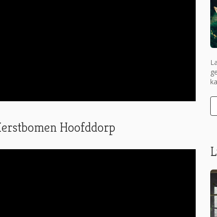
La
ge
ka
j Kerstbomen Hoofddorp
L