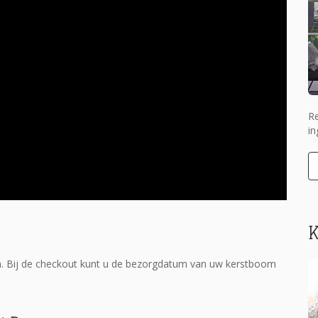
Re
in
K
n. Bij de checkout kunt u de bezorgdatum van uw kerstboom