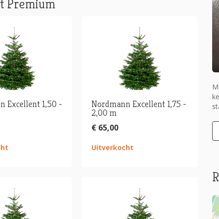
nt Premium
M
ke
 Excellent 1,50 -
Nordmann Excellent 1,75 -
s
2,00 m
€ 65,00
cht
Uitverkocht
R