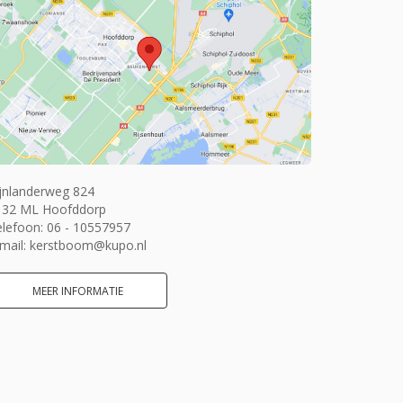
jnlanderweg 824
132 ML Hoofddorp
elefoon:
06 - 10557957
mail:
kerstboom@kupo.nl
MEER INFORMATIE