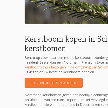
Kerstboom kopen in Sch
kerstbomen
Bent u op zoek naar een mooie kerstboom, zonder ge
naalden? Bestel dan een Nordmann Premium Excellen
kerstboom thuis bezorgen in de omgeving van Schiph
uitkiezen of uw bestelde kerstboom ophalen.
KERSTBOOM KOPEN IN SCHIPHOL
Nordmann kerstbomen geven een heerlijke dennengeur 
kerstbomen worden ruim 10 jaar intensief verzorgd e
kerstbomen die we met de hand in Denemarken sel