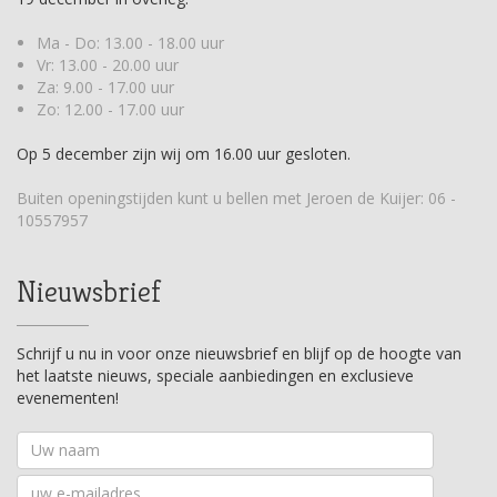
Ma - Do: 13.00 - 18.00 uur
Vr: 13.00 - 20.00 uur
Za: 9.00 - 17.00 uur
Zo: 12.00 - 17.00 uur
Op 5 december zijn wij om 16.00 uur gesloten.
Buiten openingstijden kunt u bellen met Jeroen de Kuijer:
06 -
10557957
Nieuwsbrief
Schrijf u nu in voor onze nieuwsbrief en blijf op de hoogte van
het laatste nieuws, speciale aanbiedingen en exclusieve
evenementen!
Uw
naam
Uw