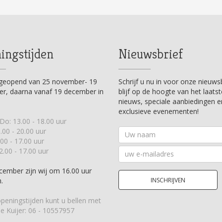
ingstijden
Nieuwsbrief
n geopend van 25 november- 19
Schrijf u nu in voor onze nieuws
r, daarna vanaf 19 december in
blijf op de hoogte van het laatst
nieuws, speciale aanbiedingen e
exclusieve evenementen!
Do: 13.00 - 18.00 uur
Uw
3.00 - 20.00 uur
naam
.00 - 17.00 uur
Uw
2.00 - 17.00 uur
e-
mailadres
cember zijn wij om 16.00 uur
.
INSCHRIJVEN
peningstijden kunt u bellen met
e Kuijer:
06 - 10557957