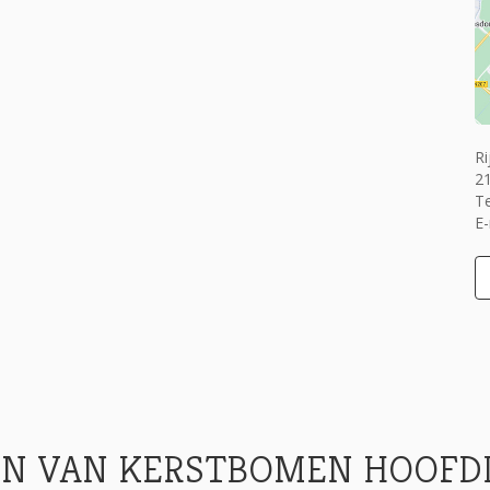
Ri
2
T
E-
N VAN KERSTBOMEN HOOFDD