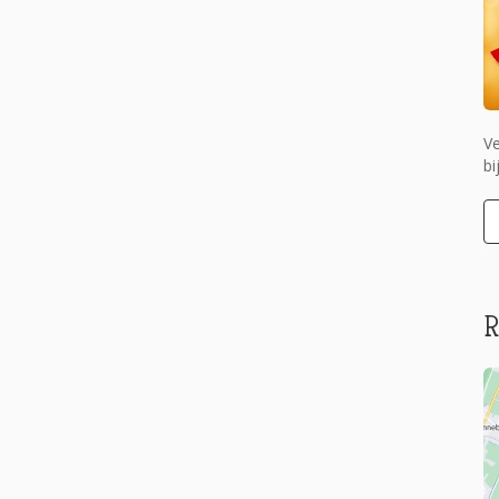
Ve
bi
R