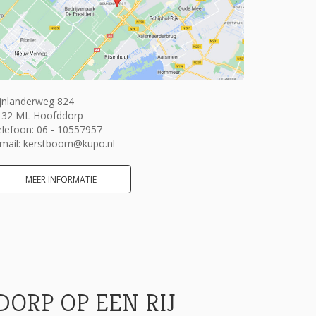
jnlanderweg 824
132 ML Hoofddorp
elefoon:
06 - 10557957
mail:
kerstboom@kupo.nl
MEER INFORMATIE
ORP OP EEN RIJ