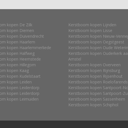
om kopen De Zilk
Kerstboom kopen Lijnden
oom kopen Diemen
Kerstboom kopen Lisse
om kopen Duivendrecht
Kerstboom kopen Nieuw-Venne
oom kopen Haarlem
Kerstboom kopen Oegstgeest
om kopen Haarlemmerliede
Kerstboom kopen Oude Weteri
om kopen Halfweg
Kerstboom kopen Ouderkerk aa
oom kopen Heemstede
Amstel
om kopen Hillegom
Kerstboom kopen Overveen
oom kopen Kaag
Kerstboom kopen Rijnsburg
om kopen Kudelstaart
Kerstboom kopen Rijsenhout
om kopen Leiden
Kerstboom kopen Roelofarend
om kopen Leiderdorp
Kerstboom kopen Santpoort-N
om kopen Leiderdorp
Kerstboom kopen Santpoort-Zu
om kopen Leimuiden
Kerstboom kopen Sassenheim
Kerstboom kopen Schiphol