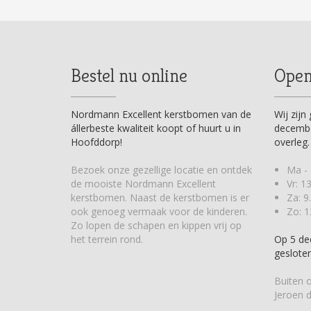
Bestel nu online
Open
Nordmann Excellent kerstbomen van de
Wij zij
állerbeste kwaliteit koopt of huurt u in
decembe
Hoofddorp!
overleg.
Bezoek onze gezellige locatie en ontdek
Ma - 
de mooiste Nordmann Excellent
Vr: 1
kerstbomen. Naast de kerstbomen is er
Za: 9
ook genoeg vermaak voor de kinderen.
Zo: 1
Zo lopen de schapen en kippen vrij op
het terrein rond.
Op 5 de
gesloten
Buiten o
Jeroen d