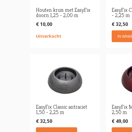
Houten kruis met EasyFix
EasyFix C
doorn 1,25 - 2,00 m
- 2,25 m
€ 10,00
€ 32,50
Uitverkocht
IN WIN
EasyFix Classic antraciet
EasyFix M
1,50 - 2,25 m
2,50 m
€ 32,50
€ 49,00