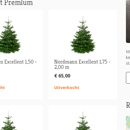
nt Premium
M
ke
 Excellent 1,50 -
Nordmann Excellent 1,75 -
s
2,00 m
€ 65,00
cht
Uitverkocht
R