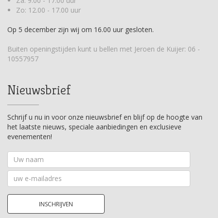
Za: 9.00 - 17.00 uur
Zo: 12.00 - 17.00 uur
Op 5 december zijn wij om 16.00 uur gesloten.
Buiten openingstijden kunt u bellen met Jeroen de Kuijer:
06 -
10557957
Nieuwsbrief
Schrijf u nu in voor onze nieuwsbrief en blijf op de hoogte van
het laatste nieuws, speciale aanbiedingen en exclusieve
evenementen!
Uw
naam
Uw
e-
mailadres
INSCHRIJVEN